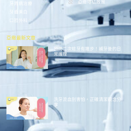
亞緻隱私政策
牙周病治療
牙齒美白
口腔外科
亞緻最新文章
預防二次蛀牙有撇步！補牙後的日
常護理
洗牙流血別害怕，正確清潔觀念分
享