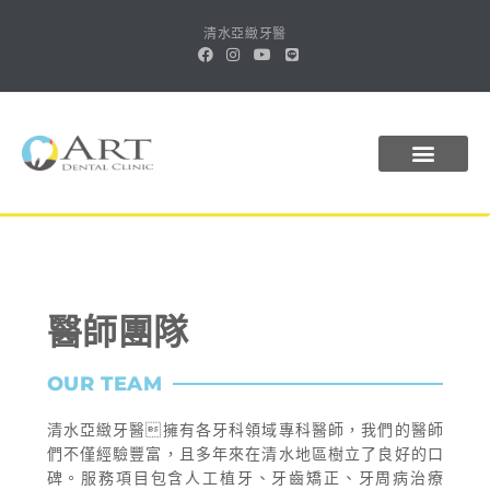
清水亞緻牙醫
關於亞緻
醫師團隊
植牙導航
診療項目
最新消息
線上預約
醫師團隊
OUR TEAM
清水亞緻牙醫擁有各牙科領域專科醫師，我們的醫師
們不僅經驗豐富，且多年來在清水地區樹立了良好的口
碑。服務項目包含人工植牙、牙齒矯正、牙周病治療