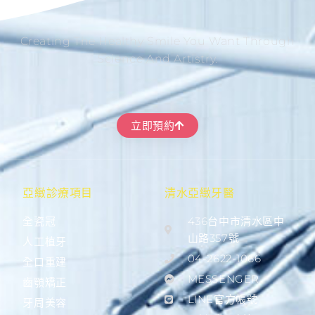
Creating The Healthy Smile You Want Through
Science And Artistry.
立即預約
亞緻診療項目
清水亞緻牙醫
全瓷冠
436台中市清水區中
山路357號
人工植牙
04-2622-1066
全口重建
MESSENGER
齒顎矯正
LINE官方帳號
牙周美容