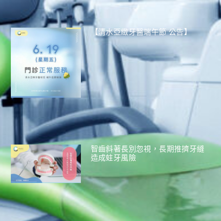
【清水亞緻牙醫端午節 公告】
智齒斜著長別忽視，長期推擠牙縫
造成蛀牙風險