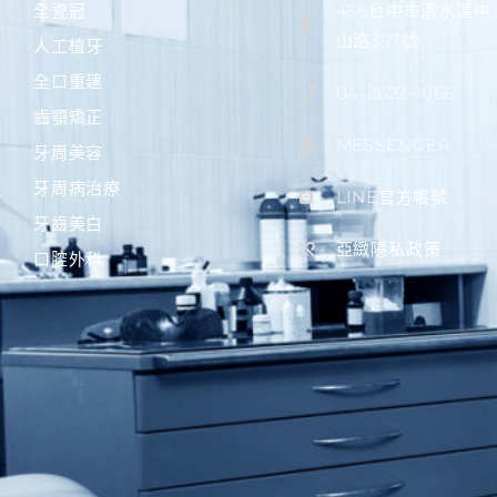
全瓷冠
436台中市清水區中
山路357號
人工植牙
全口重建
04-2622-1066
齒顎矯正
MESSENGER
牙周美容
牙周病治療
LINE官方帳號
牙齒美白
亞緻隱私政策
口腔外科