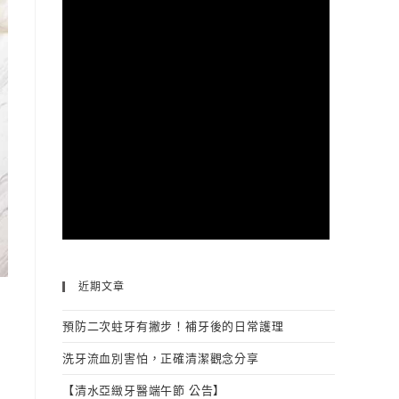
近期文章
預防二次蛀牙有撇步！補牙後的日常護理
洗牙流血別害怕，正確清潔觀念分享
【清水亞緻牙醫端午節 公告】