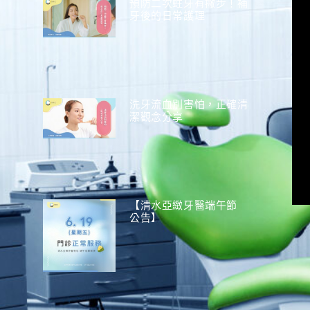
預防二次蛀牙有撇步！補
牙後的日常護理
洗牙流血別害怕，正確清
潔觀念分享
【清水亞緻牙醫端午節
公告】