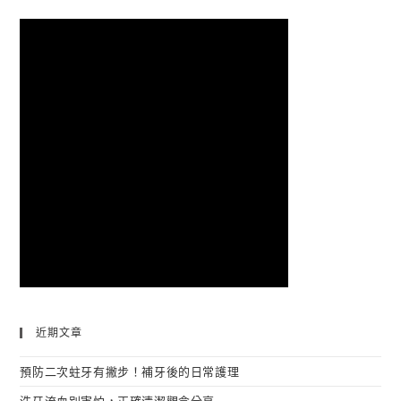
近期文章
預防二次蛀牙有撇步！補牙後的日常護理
洗牙流血別害怕，正確清潔觀念分享