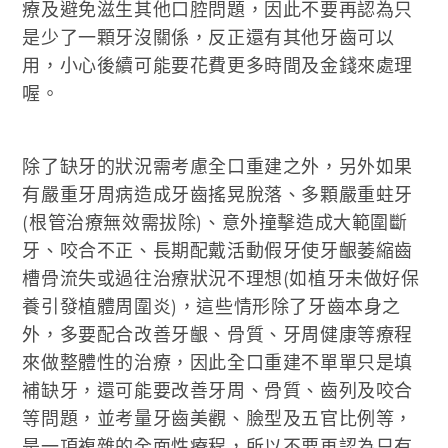
療及避免滋生其他口腔問題，因此不要再認為只
是少了一顆牙沒關係，反正還有其他牙齒可以
用，小心後續可能要花費更多時間及金錢來處理
喔。
除了缺牙的狀況需考慮全口重建之外，另外如果
有嚴重牙周病造成牙齒搖晃脫落、多顆嚴重蛀牙
(根管治療無效需拔除)、意外撞擊造成大範圍斷
牙、咬合不正、長期配戴活動假牙使牙齦萎縮齒
槽骨流失或過往治療狀況不理想(如植牙未做好保
養引發植體周圍炎)，這些情形除了牙齒本身之
外，多要配合改善牙齦、骨質、牙周健康等療程
來做整體性的治療，因此全口重建不單單只是填
補缺牙，還可能要改善牙周、骨質、齒列及咬合
等問題，並考量牙齒美觀、臉型及五官比例等，
是一項複雜的全面性療程，所以不要再認為只有