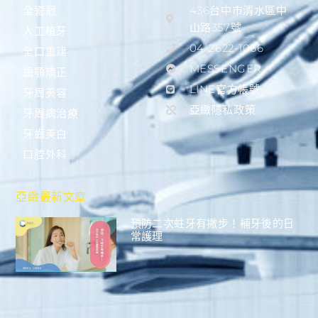
全瓷冠
436台中市清水區中
山路357號
人工植牙
04-2622-1066
全口重建
MESSENGER
齒顎矯正
LINE官方帳號
牙周美容
亞緻隱私政策
牙周病治療
牙齒美白
口腔外科
亞緻最新文章
預防二次蛀牙有撇步！補牙後的日
常護理