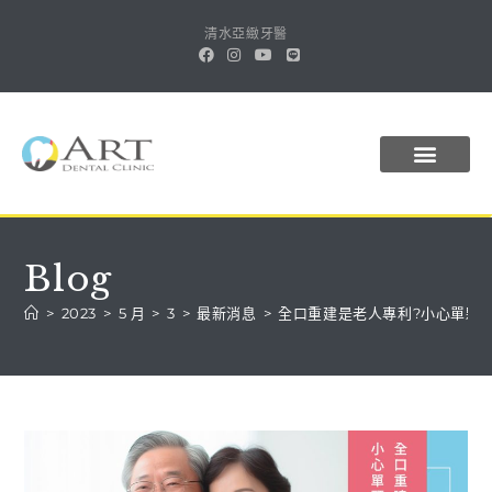
清水亞緻牙醫
關於亞緻
醫師團隊
植牙導航
診療項目
最新消息
線上預約
Blog
>
2023
>
5 月
>
3
>
最新消息
>
全口重建是老人專利?小心單顆