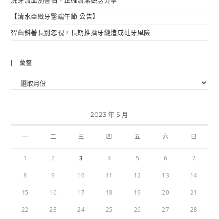
【清水亞緻牙醫端午節 公告】
智齒斜著長別忽視，長期推擠牙縫造成蛀牙風險
彙整
2023 年 5 月
一
二
三
四
五
六
日
1
2
3
4
5
6
7
8
9
10
11
12
13
14
15
16
17
18
19
20
21
22
23
24
25
26
27
28