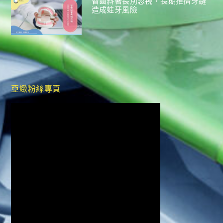
智齒斜著長別忽視，長期推擠牙縫
造成蛀牙風險
亞緻粉絲專頁