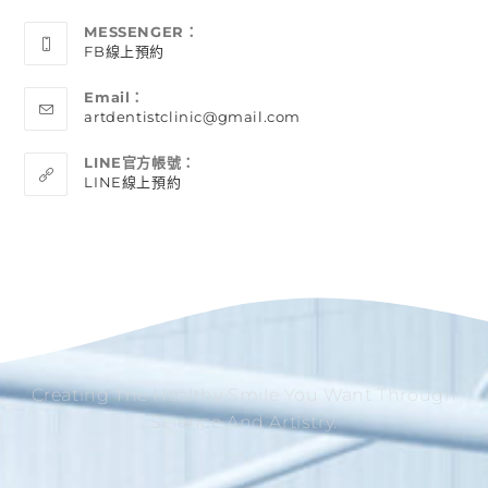
MESSENGER：
FB線上預約
Email：
artdentistclinic@gmail.com
LINE官方帳號：
LINE線上預約
Creating The Healthy Smile You Want Through
Science And Artistry.