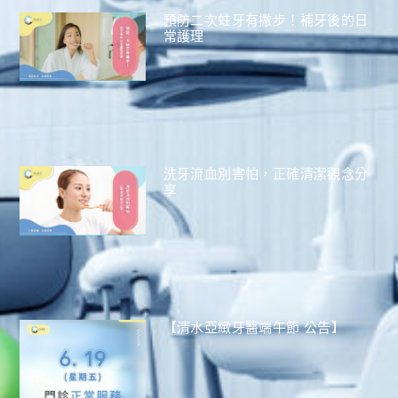
預防二次蛀牙有撇步！補牙後的日
常護理
洗牙流血別害怕，正確清潔觀念分
享
【清水亞緻牙醫端午節 公告】