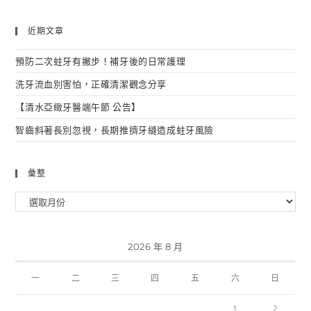
近期文章
預防二次蛀牙有撇步！補牙後的日常護理
洗牙流血別害怕，正確清潔觀念分享
【清水亞緻牙醫端午節 公告】
智齒斜著長別忽視，長期推擠牙縫造成蛀牙風險
彙整
2026 年 8 月
一
二
三
四
五
六
日
1
2