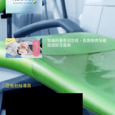
智齒斜著長別忽視，長期推擠牙縫
造成蛀牙風險
亞緻粉絲專頁