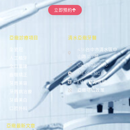
立即預約
亞緻診療項目
清水亞緻牙醫
全瓷冠
436台中市清水區中
山路357號
人工植牙
04-2622-1066
全口重建
MESSENGER
齒顎矯正
LINE官方帳號
牙周美容
亞緻隱私政策
牙周病治療
牙齒美白
口腔外科
亞緻最新文章